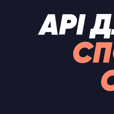
API
Д
СП