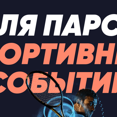
ЛЯ
ПАР
ОРТИВ
СОБЫТИ