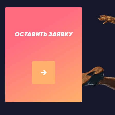
ОСТАВИТЬ ЗАЯВКУ