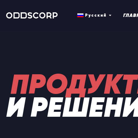
ГЛАВ
Русский
ПРОДУК
И РЕШЕН