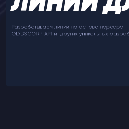
ЛИНИЙ Д
Разрабатываем линии на основе парсера
ODDSCORP API и других уникальных разра