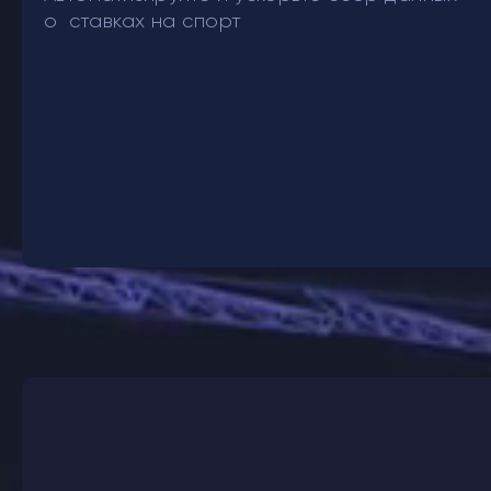
о ставках на спорт