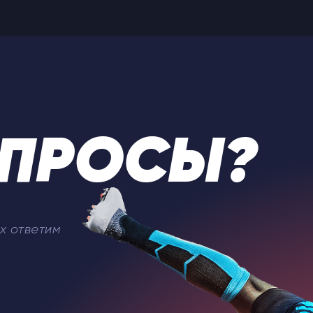
ОПРОСЫ?
х ответим