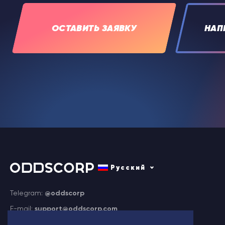
ОСТАВИТЬ ЗАЯВКУ
НАП
Русский
Telegram:
@oddscorp
E-mail:
support@oddscorp.com