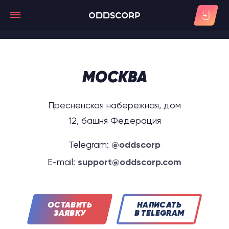
КОНТАКТЫ
МОСКВА
СТОИМОСТЬ
Пресненская набережная, дом
LIVE DEMO
12, башня Федерация
ДОКУМЕНТАЦИЯ
Telegram:
@oddscorp
ODDS FEED API
E-mail:
support@oddscorp.com
BETMAX
BACKTESTING
ОСТАВИТЬ
НАПИСАТЬ
ЗАЯВКУ
В TELEGRAM
РАЗРАБОТКА
ЛИНИЙ