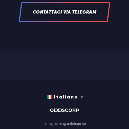
CONTATTACI VIA TELEGRAM
51 /
1,965
1,800 /
113
35,994 /
1,924
Tutti gli
Eventi
TENNIS DA TAVOLO
/
eventi
unici
488 /
20,101
34,951 /
2,967
Italiano
841,572 /
66,740
Telegram:
@oddscorp
Tutti gli
Eventi
PALLAVOLO
/
eventi
unici