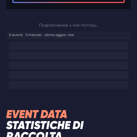
0 eventi · 0 mercati · ultimo aggior. mai
EVENT
DATA
STATISTICHE DI
RACCOLTA