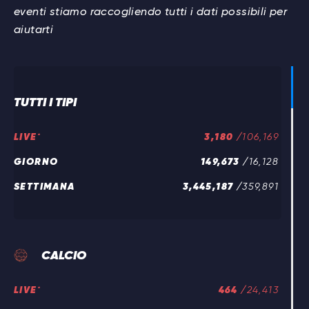
eventi stiamo raccogliendo tutti i dati possibili per
aiutarti
TUTTI I TIPI
3,180 /
106,169
149,673 /
16,128
3,445,187 /
359,891
CALCIO
464 /
24,413