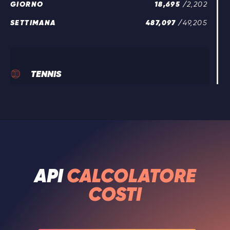
18,695 /
2,202
487,097 /
49,205
TENNIS
1,059 /
35,345
15,305 /
1,009
327,056 /
21,979
API
CALCOLATORE
BASKET
COSTI
171 /
5,205