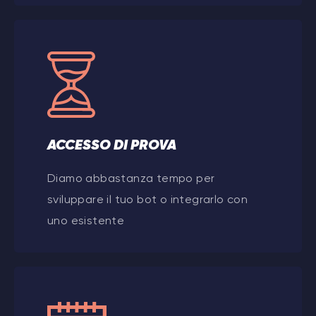
ACCESSO DI PROVA
Diamo abbastanza tempo per
sviluppare il tuo bot o integrarlo con
uno esistente