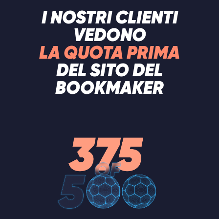
I NOSTRI CLIENTI
VEDONO
LA
QUOTA
PRIMA
DEL SITO DEL
BOOKMAKER