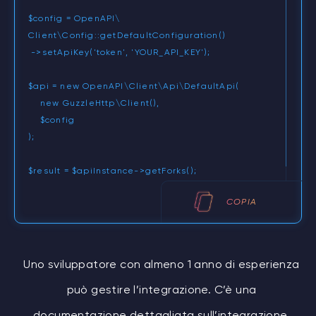
2,428 /
133
$config = OpenAPI\

36,115 /
1,950
Client\Config::getDefaultConfiguration()

 ->setApiKey('token', 'YOUR_API_KEY');

$api = new OpenAPI\Client\Api\DefaultApi(

TENNIS DA TAVOLO
    new GuzzleHttp\Client(),

    $config

443 /
16,206
);

35,256 /
2,928
$result = $apiInstance->getForks();

842,786 /
68,631
print_r($result);
COPIA
PALLAVOLO
Uno sviluppatore con almeno 1 anno di esperienza
60 /
1,336
può gestire l’integrazione. C’è una
2,701 /
443
documentazione dettagliata sull’integrazione.