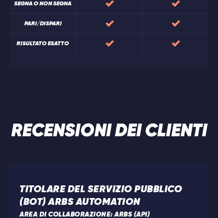
SEGNA O NON SEGNA
PARI/DISPARI
RISULTATO ESATTO
RECENSIONI DEI CLIENTI
TITOLARE DEL SERVIZIO PUBBLICO
(BOT) ARBS AUTOMATION
AREA DI COLLABORAZIONE: ARBS (API)