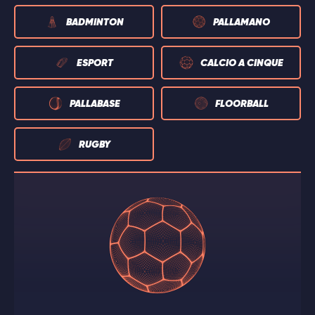
BADMINTON
PALLAMANO
ESPORT
CALCIO A CINQUE
PALLABASE
FLOORBALL
RUGBY