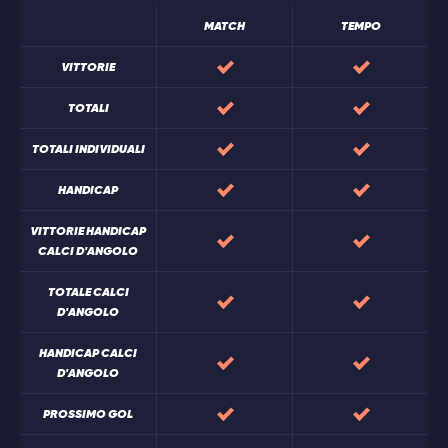
MATCH
TEMPO
VITTORIE
TOTALI
TOTALI INDIVIDUALI
HANDICAP
VITTORIE HANDICAP
CALCI D'ANGOLO
TOTALE CALCI
D'ANGOLO
HANDICAP CALCI
D'ANGOLO
PROSSIMO GOL