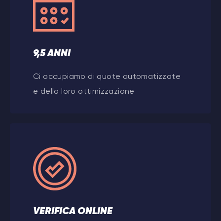
9,5 ANNI
Ci occupiamo di quote automatizzate
e della loro ottimizzazione
VERIFICA ONLINE