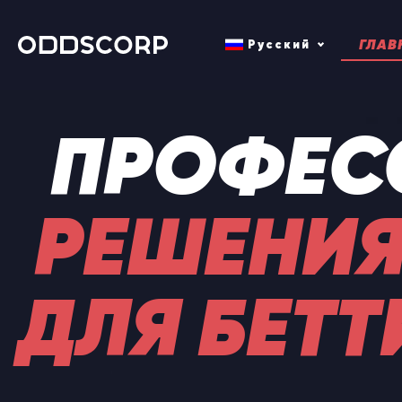
ГЛАВ
Русский
ПРОФЕС
РЕШЕНИ
ДЛЯ
БЕТТ