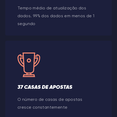
Tempo médio de atualização dos
dados. 99% dos dados em menos de 1
segundo
37 CASAS DE APOSTAS
O número de casas de apostas
cresce constantemente