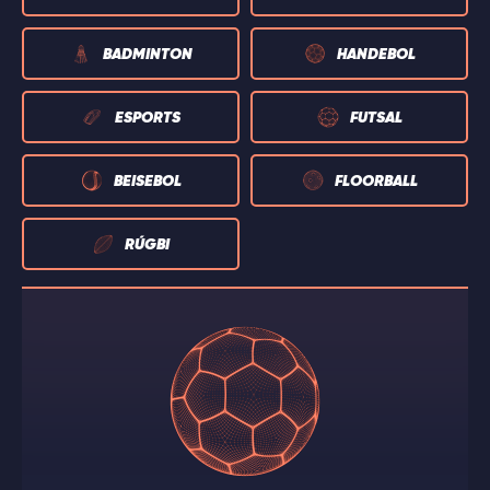
BADMINTON
HANDEBOL
ESPORTS
FUTSAL
BEISEBOL
FLOORBALL
RÚGBI