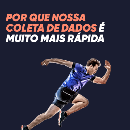
POR
QUE
NOSSA
COLETA
DE
DADOS
É
MUITO MAIS RÁPIDA