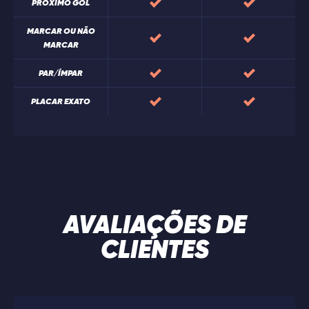
PRÓXIMO GOL
MARCAR OU NÃO
MARCAR
PAR/ÍMPAR
PLACAR EXATO
AVALIAÇÕES DE
CLIENTES