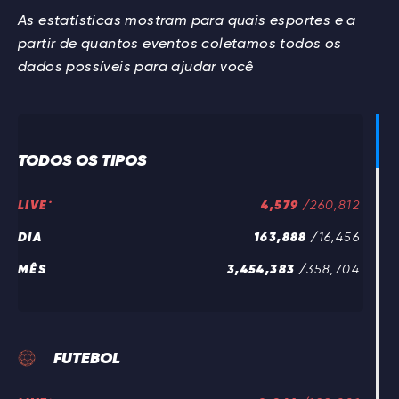
As estatísticas mostram para quais esportes e a
partir de quantos eventos coletamos todos os
dados possíveis para ajudar você
TODOS OS TIPOS
4,579 /
260,812
163,888 /
16,456
3,454,383 /
358,704
FUTEBOL