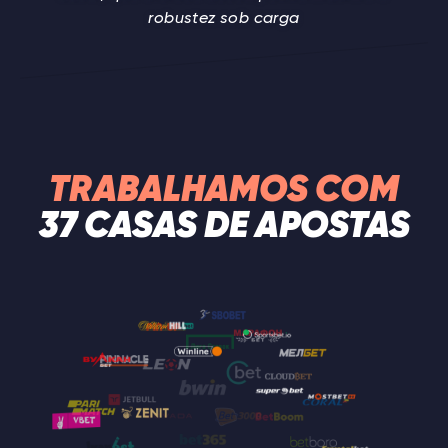
robustez sob carga
TRABALHAMOS
COM
37 CASAS DE APOSTAS