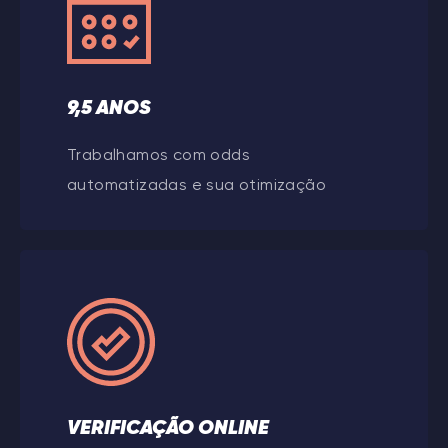
9,5 ANOS
Trabalhamos com odds
automatizadas e sua otimização
VERIFICAÇÃO ONLINE