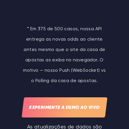
* Em 375 de 500 casos, nossa API
entrega as novas odds ao cliente
antes mesmo que o site da casa de
apostas as exiba no navegador. O
motivo — nosso Push (WebSocket) vs
o Polling da casa de apostas.
EXPERIMENTE A DEMO AO VIVO
As atualizações de dados são