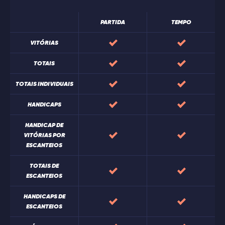
PARTIDA
TEMPO
VITÓRIAS
TOTAIS
TOTAIS INDIVIDUAIS
HANDICAPS
HANDICAP DE
VITÓRIAS POR
ESCANTEIOS
TOTAIS DE
ESCANTEIOS
HANDICAPS DE
ESCANTEIOS