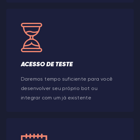
ACESSO DE TESTE
Daremos tempo suficiente para você
desenvolver seu próprio bot ou
integrar com um já existente