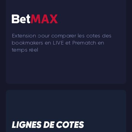
Extension pour comparer les cotes des
bookmakers en LIVE et Prematch en
temps réel
LIGNES DE COTES