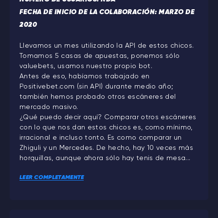
FECHA DE INICIO DE LA COLABORACIÓN: MARZO DE
2020
Llevamos un mes utilizando la API de estos chicos.
Tomamos 5 casas de apuestas, ponemos sólo
valuebets, usamos nuestro propio bot.
Antes de eso, habíamos trabajado en
Positivebet.com (sin API) durante medio año;
también hemos probado otros escáneres del
mercado masivo.
¿Qué puedo decir aquí? Comparar otros escáneres
con lo que nos dan estos chicos es, como mínimo,
irracional e incluso tonto. Es como comparar un
Zhiguli y un Mercedes. De hecho, hay 10 veces más
horquillas, aunque ahora sólo hay tenis de mesa.
..
LEER COMPLETAMENTE