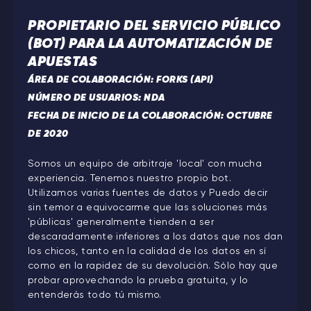
PROPIETARIO DEL SERVICIO PÚBLICO
(BOT) PARA LA AUTOMATIZACIÓN DE
APUESTAS
ÁREA DE COLABORACIÓN: FORKS (API)
NÚMERO DE USUARIOS: NDA
FECHA DE INICIO DE LA COLABORACIÓN: OCTUBRE
DE 2020
Somos un equipo de arbitraje 'local' con mucha
experiencia. Tenemos nuestro propio bot.
Utilizamos varias fuentes de datos y Puedo decir
sin temor a equivocarme que las soluciones más
'públicas' generalmente tienden a ser
descaradamente inferiores a los datos que nos dan
los chicos, tanto en la calidad de los datos en sí
como en la rapidez de su devolución. Sólo hay que
probar aprovechando la prueba gratuita, y lo
entenderás todo tú mismo.