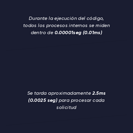
Durante la ejecución del código,
todos los procesos internos se miden
dentro de
0.00001seg
(0.01ms)
Se tarda aproximadamente
2.5ms
(0.0025
seg)
para procesar cada
solicitud