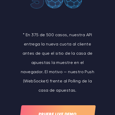
* En 375 de 500 casos, nuestra API
entrega la nueva cuota al cliente
antes de que el sitio de la casa de
apuestas la muestre en el
navegador. El motivo — nuestro Push
(WebSocket) frente al Polling de la
casa de apuestas.
PRUEBE LIVE DEMO