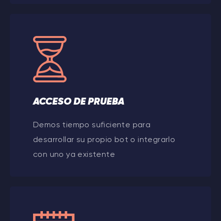
ACCESO DE PRUEBA
Demos tiempo suficiente para
desarrollar su propio bot o integrarlo
con uno ya existente