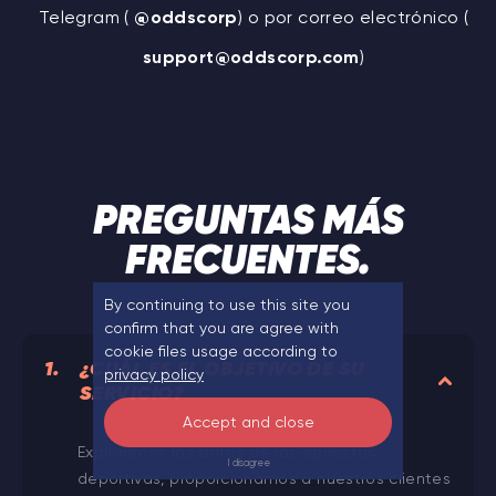
BALONMANO
Telegram (
@oddscorp
) o por correo electrónico (
support@oddscorp.com
)
15 /
752
808 /
145
11,408 /
2,463
PREGUNTAS MÁS
FRECUENTES.
BÁDMINTON
By continuing to use this site you
9 /
410
confirm that you are agree with
cookie files usage according to
650 /
280
¿CUÁL ES EL OBJETIVO DE SU
privacy policy
SERVICIO?
28,459 /
7,772
Accept and close
Exploramos los datos de las apuestas
I disagree
deportivas, proporcionamos a nuestros clientes