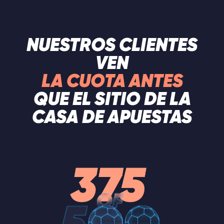
NUESTROS CLIENTES
VEN
LA
CUOTA
ANTES
QUE EL SITIO DE LA
CASA DE APUESTAS