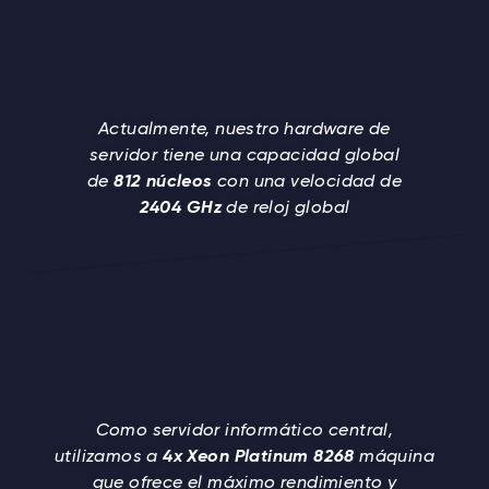
Actualmente, nuestro hardware de
servidor tiene una capacidad global
de
812
núcleos
con una velocidad de
2404
GHz
de reloj global
Como servidor informático central,
utilizamos a
4x
Xeon
Platinum
8268
máquina
que ofrece el máximo rendimiento y