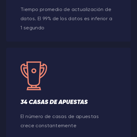
Tiempo promedio de actualización de
datos. El 99% de los datos es inferior a
1 segundo
34 CASAS DE APUESTAS
El número de casas de apuestas
crece constantemente