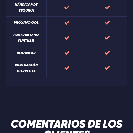
HÁNDICAP DE
ESQUINA
PRÓXIMO GOL
PUNTUAR O NO
PUNTUAR
PAR/IMPAR
PUNTUACIÓN
CORRECTA
COMENTARIOS DE LOS